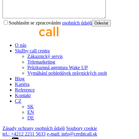
Souhlasím se zpracováním
osobních údajů
O nás
Služby call centra
Zákaznický servis
Telemarketing
Průzkumná agentura Wake UP
Vymáhání pohledávek právnických osob
Blog
Kariéra
Reference
Kontakt
CZ
SK
EN
DE
Zásady ochrany osobních údajů
Soubory cookie
tel.: +4212 2211 5633
e-mail: info@creditcall.sk