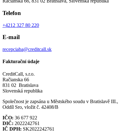
Račianska 66, 831 02 Bratislava, Slovenská republika
Telefon
+4212 327 80 220
E-mail
recepciaba@creditcall.sk
Fakturační údaje
CreditCall, s.r.o.
Račianska 66
831 02 Bratislava
Slovenská republika
Společnost je zapsána u Městského soudu v Bratislavě III.,
Oddíl Sro, vložit č. 42408/B
IČO:
36 677 922
DIČ:
2022242761
IČ DPH:
SK2022242761