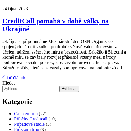
24 října, 2023
CreditCall pomáhá v době války na
Ukrajině
24. října si připomínáme Mezinárodní den OSN Organizace
spojených národů vznikla po druhé světové válce především za
účelem udržení světového míru a bezpečnosti. Založilo ji 51 zemí a
kromě míru se zavázaly rozvíjet přátelské vztahy mezi národy,
podporovat sociální pokrok, lepší životní úroveň a lidská práva.
Sdružuje státy, které se zavázaly spolupracovat na podpoře zásad…
Čítať článok
Hledat
Vyhledat
Kategorie
Call centrum
(22)
Příběhy Creditcall
(10)
Případové studie
(3)
Průzkum trhu
(9)