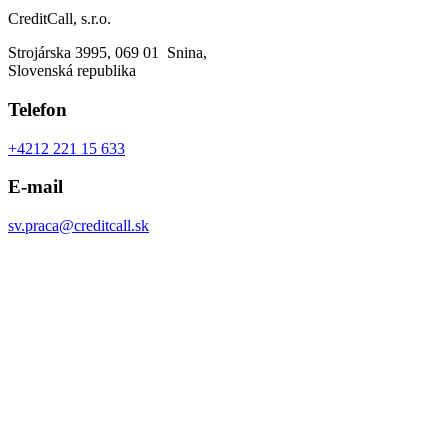
CreditCall, s.r.o.
Strojárska 3995, 069 01 Snina,
Slovenská republika
Telefon
+4212 221 15 633
E-mail
sv.praca@creditcall.sk