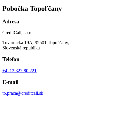
Pobočka Topoľčany
Adresa
CreditCall, s.r.o.
Tovarnícka 19A, 95501 Topoľčany,
Slovenská republika
Telefon
+4212 327 80 221
E-mail
to.praca@creditcall.sk