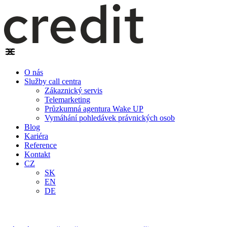
O nás
Služby call centra
Zákaznický servis
Telemarketing
Průzkumná agentura Wake UP
Vymáhání pohledávek právnických osob
Blog
Kariéra
Reference
Kontakt
CZ
SK
EN
DE