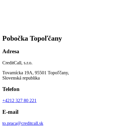
Pobočka Topoľčany
Adresa
CreditCall, s.r.o.
Tovarnícka 19A, 95501 Topoľčany,
Slovenská republika
Telefon
+4212 327 80 221
E-mail
to.praca@creditcall.sk