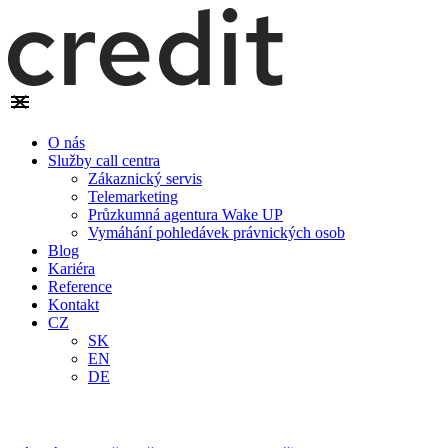
O nás
Služby call centra
Zákaznický servis
Telemarketing
Průzkumná agentura Wake UP
Vymáhání pohledávek právnických osob
Blog
Kariéra
Reference
Kontakt
CZ
SK
EN
DE