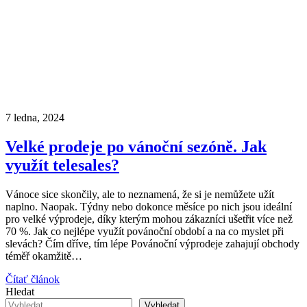
7 ledna, 2024
Velké prodeje po vánoční sezóně. Jak
využít telesales?
Vánoce sice skončily, ale to neznamená, že si je nemůžete užít
naplno. Naopak. Týdny nebo dokonce měsíce po nich jsou ideální
pro velké výprodeje, díky kterým mohou zákazníci ušetřit více než
70 %. Jak co nejlépe využít povánoční období a na co myslet při
slevách? Čím dříve, tím lépe Povánoční výprodeje zahajují obchody
téměř okamžitě…
Čítať článok
Hledat
Vyhledat