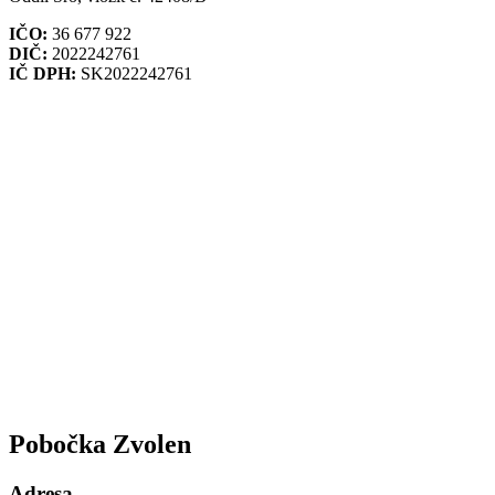
IČO:
36 677 922
DIČ:
2022242761
IČ DPH:
SK2022242761
Pobočka Zvolen
Adresa