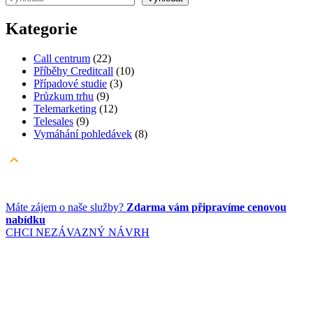
Kategorie
Call centrum
(22)
Příběhy Creditcall
(10)
Případové studie
(3)
Průzkum trhu
(9)
Telemarketing
(12)
Telesales
(9)
Vymáhání pohledávek
(8)
Máte zájem o naše služby?
Zdarma vám připravíme cenovou
nabídku
CHCI NEZÁVAZNÝ NÁVRH