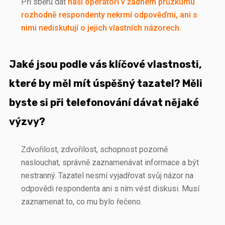
Při sběru dat
naši operátoři v žádném průzkumu
rozhodně respondenty nekrmí odpověďmi, ani s
nimi nediskutují o jejich vlastních názorech.
Jaké jsou podle vás klíčové vlastnosti,
které by měl mít úspěšný tazatel? Měli
byste si při telefonování dávat nějaké
výzvy?
Zdvořilost, zdvořilost, schopnost pozorně
naslouchat, správně zaznamenávat informace a být
nestranný. Tazatel nesmí vyjadřovat svůj názor na
odpovědi respondenta ani s ním vést diskusi. Musí
zaznamenat to, co mu bylo řečeno.