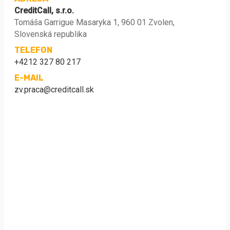
CreditCall, s.r.o.
Tomáša Garrigue Masaryka 1, 960 01 Zvolen,
Slovenská republika
TELEFON
+4212 327 80 217
E-MAIL
zv.praca@creditcall.sk