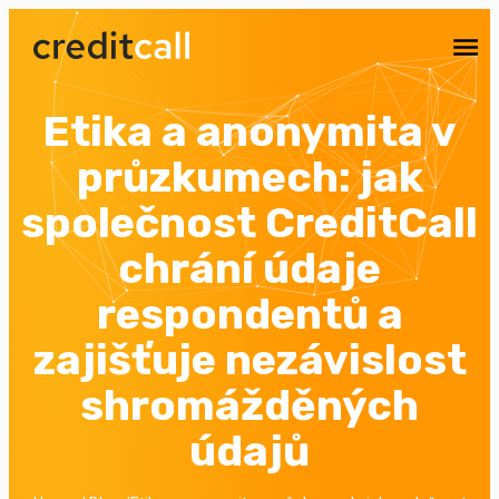
Máte zájem o naše služby?
Zdarma vám
připravíme cenovou nabídku
CHCI NEZÁVAZNÝ NÁVRH
Etika a anonymita v
průzkumech: jak
společnost CreditCall
chrání údaje
respondentů a
zajišťuje nezávislost
shromážděných
údajů