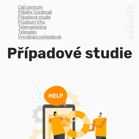
Call centrum
(22)
Příběhy Creditcall
(10)
Případové studie
(3)
Průzkum trhu
(9)
Telemarketing
(12)
Telesales
(9)
Vymáhání pohledávek
(8)
Případové studie