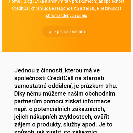
Home
/
Blog
/
Etika a anonymita v průzkumech: jak společnost
CreditCall chrání údaje respondentů a zajišťuje nezávislost
shromážděných údajů
Zpět na seznam
Jednou z činností, kterou má ve
společnosti CreditCall na starosti
samostatné oddělení, je průzkum trhu.
Díky němu můžeme našim obchodním
partnerům pomoci získat informace
např. o potenciálních zákaznících,
jejich nákupních zvyklostech, ověřit
zájem o produkty, služby apod. Je to
způsob, jak zjistit, co zákazníci