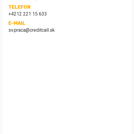
TELEFON
+4212 221 15 633
E-MAIL
sv.praca@creditcall.sk