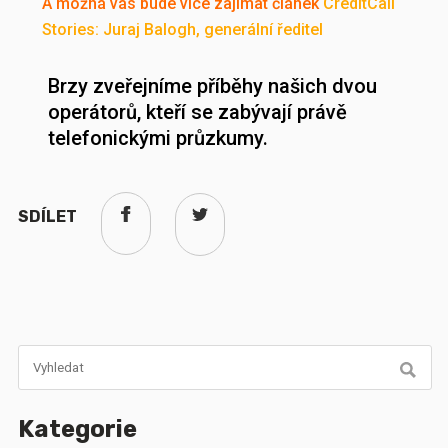
A možná vás bude více zajímat článek
CreditCall
Stories: Juraj Balogh, generální ředitel
Brzy zveřejníme příběhy našich dvou
operátorů, kteří se zabývají právě
telefonickými průzkumy.
SDÍLET
Kategorie