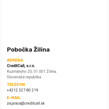
Pobočka Žilina
ADRESA
CreditCall, s.r.o.
Kuzmányho 20, 01 001 Žilina,
Slovenská republika
TELEFON
+4212 327 80 219
E-MAIL
za.praca@creditcall.sk