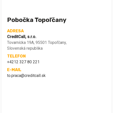
Pobočka Topoľčany
ADRESA
CreditCall, s.r.o.
Tovarnícka 19A, 95501 Topoľčany,
Slovenská republika
TELEFON
+4212 327 80 221
E-MAIL
to.praca@creditcall.sk